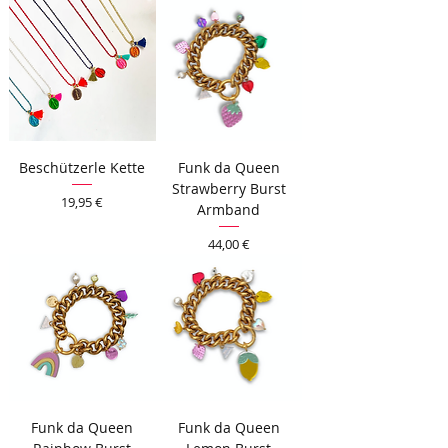
Beschützerle Kette
Funk da Queen
Strawberry Burst
Preis
19,95 €
Armband
Preis
44,00 €
Funk da Queen
Funk da Queen