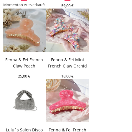
Momentan Ausverkauft
Preis
59,00 €
Fenna & Fei French
Fenna & Fei Mini
Claw Peach
French Claw Orchid
Preis
Preis
25,00 €
18,00 €
Lulu´s Salon Disco
Fenna & Fei French