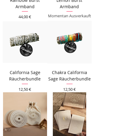
Rainbow Burst
Lemon Burst
Armband
Armband
Momentan Ausverkauft
Preis
44,00 €
California Sage
Chakra California
Räucherbundle
Sage Räucherbundle
Preis
Preis
12,50 €
12,50 €