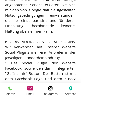
angebotenen Service erklären Sie sich
mit den von Google dafür aufgestellten
Nutzungsbedingungen einverstanden,
die hier einsehbar sind und für deren
Einhaltung thecabinet.de keinerlei
Haftung übernehmen kann.
6. VERWENDUNG VON SOCIAL PLUGINS
Wir verwenden auf unserer Website
Social Plugins mehrerer Anbieter in der
jeweiligen Standardeinbindung:
• Das Social Plugin der Website
Facebook, sowie den darin integrierten
"Gefällt mir"-Button. Der Button ist mit
dem Facebook Logo und dem Zusatz
"Gefällt mir" gekennzeichnet.
• Das Social Plugin der Website
Telefon
Email
Instagram
Adresse
Instagram.
• Das Social Plugin der Website
Pinterest.