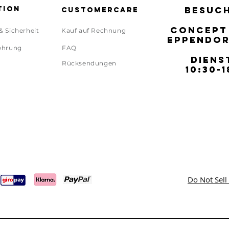
tion
BESUCH
BESUCH
Customercare
CONCEPT
CONCEPT
& Sicherheit
Kauf auf Rechnung
EPPENDOR
EPPENDOR
ehrung
FAQ
DIENS
DIENS
Rücksendungen
10:30-1
10:30-1
Do Not Sell