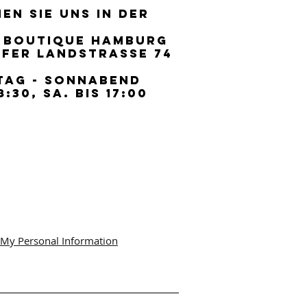
EN SIE UNS IN DER
EN SIE UNS IN DER
 BOUTIQUE HAMBURG
 BOUTIQUE HAMBURG
FER LANDSTRASSE 74
FER LANDSTRASSE 74
TAG - SONNABEND
TAG - SONNABEND
8:30, SA. BIS 17:00
8:30, SA. BIS 17:00
 My Personal Information