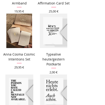
Armband
Affirmation Card Set
Preis
Preis
19,95 €
25,00 €
Anna Cosma Cosmic
Typealive
Intentions Set
heute/gestern
Postkarte
Preis
29,95 €
Preis
2,00 €