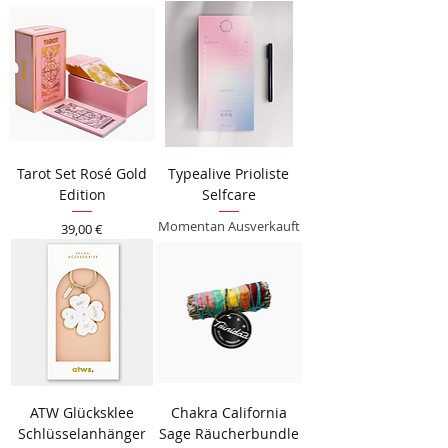
Tarot Set Rosé Gold
Typealive Prioliste
Edition
Selfcare
Momentan Ausverkauft
Preis
39,00 €
ATW Glücksklee
Chakra California
Schlüsselanhänger
Sage Räucherbundle