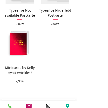
Typealive Not
Typealive Nix erlebt
available Postkarte
Postkarte
Preis
Preis
2,00 €
2,00 €
Minicards by Kelly
Hyatt wrinkles?
Preis
2,90 €
Unternehmen