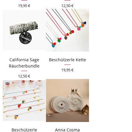
Preis
Preis
19,95 €
12,50 €
California Sage
Beschützerle Kette
Räucherbundle
Preis
19,95 €
Preis
12,50 €
Beschützerle
Anna Cosma