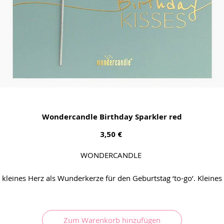
Wondercandle Birthday Sparkler red
Preis
3,50 €
WONDERCANDLE
kleines Herz als Wunderkerze für den Geburtstag ‘to-go’. Kleines
Kärtchen lässt sich als Postkarte verwenden.
Zum Warenkorb hinzufügen