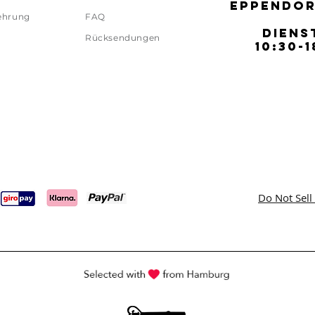
EPPENDOR
EPPENDOR
ehrung
FAQ
DIENS
DIENS
Rücksendungen
10:30-1
10:30-1
Do Not Sell