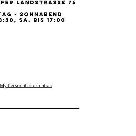
FER LANDSTRASSE 74
FER LANDSTRASSE 74
TAG - SONNABEND
TAG - SONNABEND
8:30, SA. BIS 17:00
8:30, SA. BIS 17:00
 My Personal Information