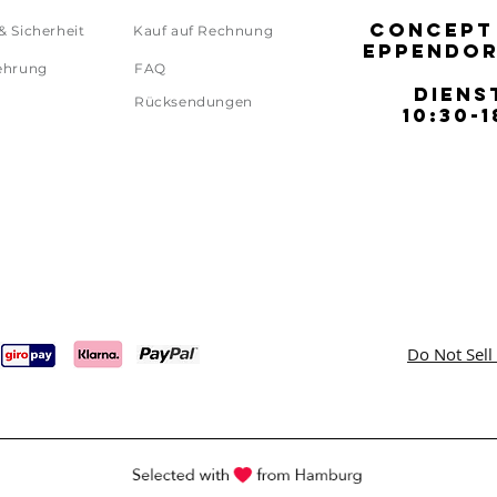
CONCEPT
CONCEPT
& Sicherheit
Kauf auf Rechnung
EPPENDOR
EPPENDOR
ehrung
FAQ
DIENS
DIENS
Rücksendungen
10:30-1
10:30-1
Do Not Sell