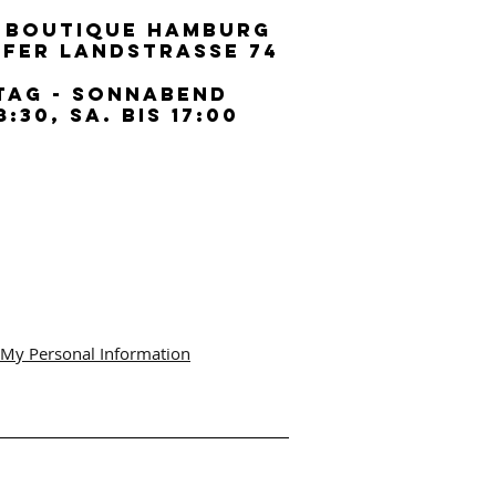
 BOUTIQUE HAMBURG
 BOUTIQUE HAMBURG
FER LANDSTRASSE 74
FER LANDSTRASSE 74
TAG - SONNABEND
TAG - SONNABEND
8:30, SA. BIS 17:00
8:30, SA. BIS 17:00
 My Personal Information