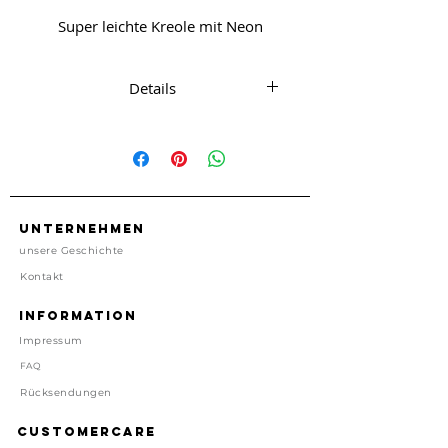
Super leichte Kreole mit Neon
Anhänger die den Alltag
versüssen.
Details
Keolen aus Edelstahl, Anhänger
aus Plexiglas Abnehmbar.
Kreolen Durchmesser ca. 3cm
Anhänger ca. 1 cm x 1,5 cm
Unternehmen
unsere Geschichte
Nickelfrei
Kontakt
Import, China
Information
Impressum
Preis inkl. gesetzl. MwSt, zzgl.
Versand
FAQ
Lieferzeit: 1-4 Tage
Rücksendungen
Customercare