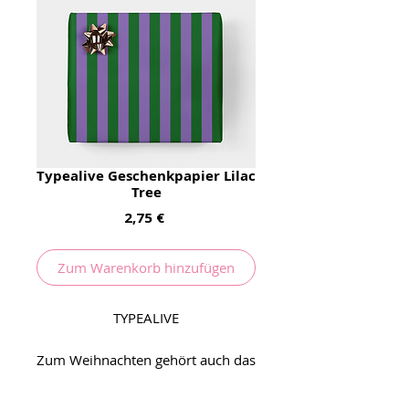
Typealive Geschenkpapier Lilac
Tree
Preis
2,75 €
Zum Warenkorb hinzufügen
TYPEALIVE
Zum Weihnachten gehört auch das
einpacken. Mit diesen Bögen von
Typealive aus Münster wirds