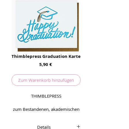
Thimblepress Graduation Karte
Preis
5,90 €
Zum Warenkorb hinzufügen
THIMBLEPRESS
zum Bestandenen, akademischen
Abschluss mit ein Karte schon
sein. Diese ist frisch aus der
Details
Letterpress und macht ordentlich