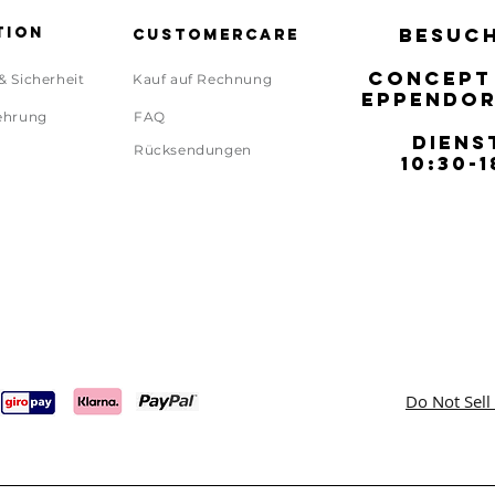
tion
BESUCH
BESUCH
Customercare
CONCEPT
CONCEPT
& Sicherheit
Kauf auf Rechnung
EPPENDOR
EPPENDOR
ehrung
FAQ
DIENS
DIENS
Rücksendungen
10:30-1
10:30-1
Do Not Sell