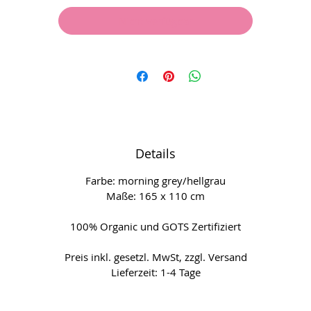
Baden, als Sarong in der Sauna oder am Strand.
Nicht verfügbar
it praktischen eingearbeiteten Schleifen zum einfachen befestig
oder aufhängen.
Details
Farbe: morning grey/hellgrau
Maße: 165 x 110 cm
100% Organic und GOTS Zertifiziert
Preis inkl. gesetzl. MwSt, zzgl. Versand
Lieferzeit: 1-4 Tage