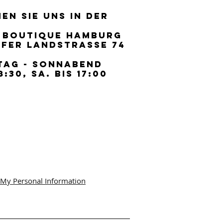
EN SIE UNS IN DER
EN SIE UNS IN DER
 BOUTIQUE HAMBURG
 BOUTIQUE HAMBURG
FER LANDSTRASSE 74
FER LANDSTRASSE 74
TAG - SONNABEND
TAG - SONNABEND
8:30, SA. BIS 17:00
8:30, SA. BIS 17:00
 My Personal Information