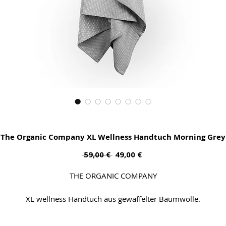
The Organic Company XL Wellness Handtuch Morning Grey
Standardpreis
Sale-
 59,00 € 
49,00 €
Preis
THE ORGANIC COMPANY
XL wellness Handtuch aus gewaffelter Baumwolle.
Das Handtuch für Ihr persönliches Wellnessprogramm, nach de