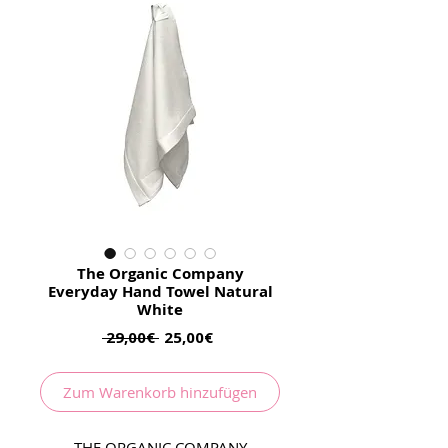
The Organic Company
Everyday Hand Towel Natural
White
Regular
Sale
 29,00€ 
25,00€
Price
Price
Zum Warenkorb hinzufügen
THE ORGANIC COMPANY