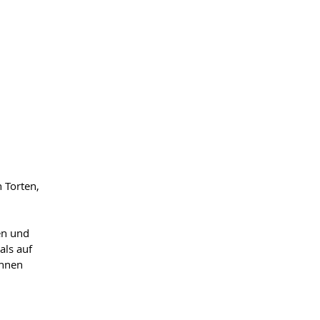
 Torten,
en und
als auf
ennen