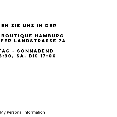
EN SIE UNS IN DER
EN SIE UNS IN DER
 BOUTIQUE HAMBURG
 BOUTIQUE HAMBURG
FER LANDSTRASSE 74
FER LANDSTRASSE 74
TAG - SONNABEND
TAG - SONNABEND
8:30, SA. BIS 17:00
8:30, SA. BIS 17:00
 My Personal Information