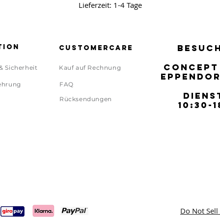
Lieferzeit: 1-4 Tage
tion
BESUCH
BESUCH
Customercare
CONCEPT
CONCEPT
& Sicherheit
Kauf auf Rechnung
EPPENDOR
EPPENDOR
ehrung
FAQ
DIENS
DIENS
Rücksendungen
10:30-1
10:30-1
Do Not Sell