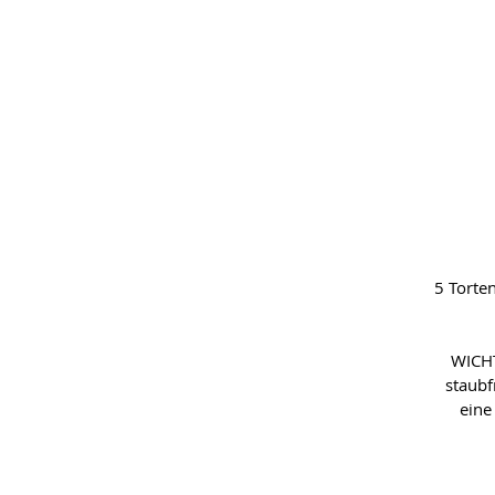
5 Torte
WICHT
staubf
eine