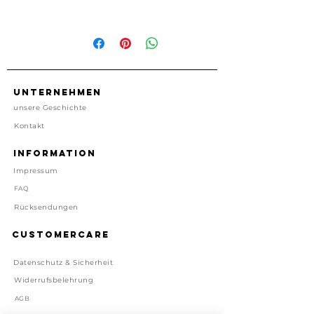
Armband aus gewebter
Baumwolle.
ca. 30cm lang zum individuellen
binden
Hergestellt in Frankreich
Unternehmen
unsere Geschichte
Preis inkl. gesetzl. MwSt, zzgl.
Kontakt
Versand
Lieferzeit: 1-4 Tage
Information
Impressum
FAQ
Rücksendungen
Customercare
Datenschutz & Sicherheit
Widerrufsbelehrung
AGB