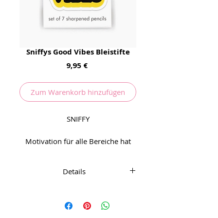
Sniffys Good Vibes Bleistifte
Preis
9,95 €
Zum Warenkorb hinzufügen
SNIFFY
Motivation für alle Bereiche hat
man bei diesem Bleistift Set. Und
was zu kichern.
Details
7 Bleistifte mit Radiergummi
Hergestellt in den USA