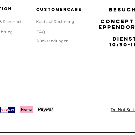
tion
BESUCH
BESUCH
Customercare
CONCEPT
CONCEPT
& Sicherheit
Kauf auf Rechnung
EPPENDOR
EPPENDOR
ehrung
FAQ
DIENS
DIENS
Rücksendungen
10:30-1
10:30-1
Do Not Sell