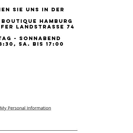
EN SIE UNS IN DER
EN SIE UNS IN DER
 BOUTIQUE HAMBURG
 BOUTIQUE HAMBURG
FER LANDSTRASSE 74
FER LANDSTRASSE 74
TAG - SONNABEND
TAG - SONNABEND
8:30, SA. BIS 17:00
8:30, SA. BIS 17:00
 My Personal Information