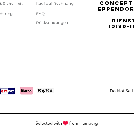
CONCEPT
CONCEPT
& Sicherheit
Kauf auf Rechnung
EPPENDOR
EPPENDOR
ehrung
FAQ
DIENS
DIENS
Rücksendungen
10:30-1
10:30-1
Do Not Sell