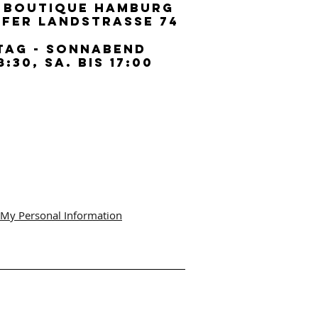
 BOUTIQUE HAMBURG
 BOUTIQUE HAMBURG
FER LANDSTRASSE 74
FER LANDSTRASSE 74
TAG - SONNABEND
TAG - SONNABEND
8:30, SA. BIS 17:00
8:30, SA. BIS 17:00
 My Personal Information