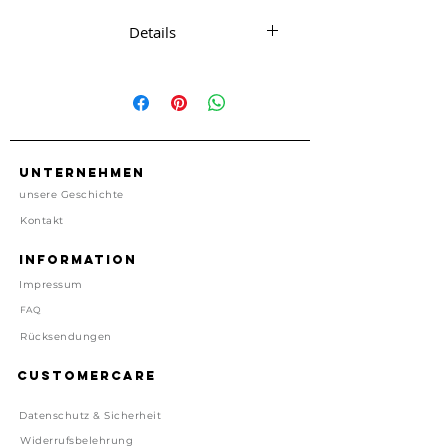
Details
Mariensticker zum Aufkleben auf
allen Oberflächen.
Ca. 9 x 4 cm
Hergestellt in den USA
Unternehmen
Preis inkl. gesetzl. MwSt, zzgl.
unsere Geschichte
Versand
Kontakt
Lieferzeit: 1-4 Tage
Information
Impressum
FAQ
Rücksendungen
Customercare
Datenschutz & Sicherheit
Widerrufsbelehrung