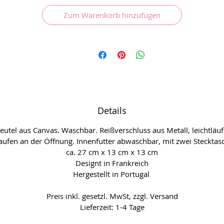
eingelassenen Stecktaschen im abwaschbaren Innenfutter. Rose i
Zum Warenkorb hinzufügen
April lässt alle Stoffe in Portugal produzieren.
Details
eutel aus Canvas. Waschbar. Reißverschluss aus Metall, leichtläuf
aufen an der Öffnung. Innenfutter abwaschbar, mit zwei Stecktas
ca. 27 cm x 13 cm x 13 cm
Designt in Frankreich
Hergestellt in Portugal
Preis inkl. gesetzl. MwSt, zzgl. Versand
Lieferzeit: 1-4 Tage