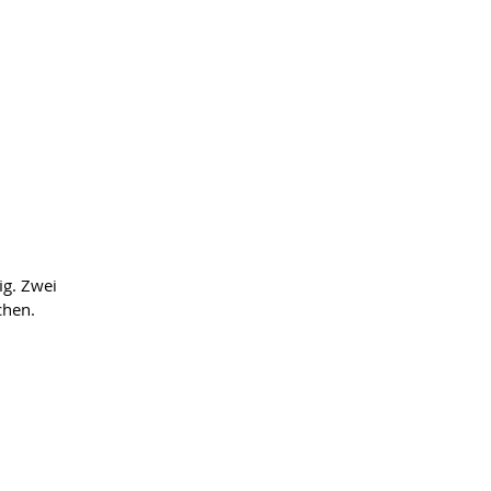
n
ig. Zwei
chen.