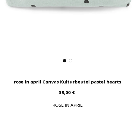
rose in april Canvas Kulturbeutel pastel hearts
Preis
39,00 €
ROSE IN APRIL
Waschtasche aus durablem Canvas. Super Größe um alles zu
verstauen was man auf Reisen benötigt. Mit zwei kleinen