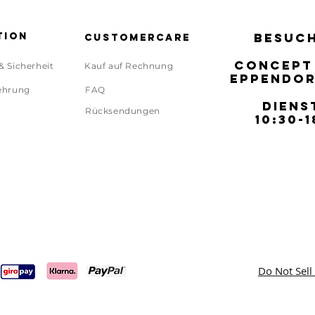
tion
BESUCH
BESUCH
Customercare
CONCEPT
CONCEPT
& Sicherheit
Kauf auf Rechnung
EPPENDOR
EPPENDOR
ehrung
FAQ
DIENS
DIENS
Rücksendungen
10:30-1
10:30-1
Do Not Sell