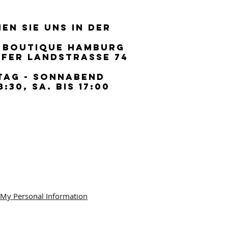
EN SIE UNS IN DER
EN SIE UNS IN DER
 BOUTIQUE HAMBURG
 BOUTIQUE HAMBURG
FER LANDSTRASSE 74
FER LANDSTRASSE 74
TAG - SONNABEND
TAG - SONNABEND
8:30, SA. BIS 17:00
8:30, SA. BIS 17:00
 My Personal Information