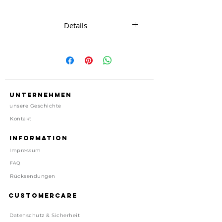
Karte im Letterpress Verfahren.
Details
1 Karte mit passendem Umschlag
ca. 11 cm x 15.5 cm
1 Karte, 1 Umschlag
Made in England
Unternehmen
Preis inkl. gesetzl. MwSt, zzgl.
unsere Geschichte
Versand
Kontakt
Lieferzeit: 1-4 Tage
Information
Impressum
FAQ
Rücksendungen
Customercare
Datenschutz & Sicherheit