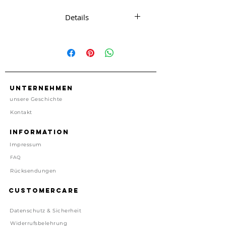
zum 9. Geburtstag
Details
1 Print Karte mit
passendem Umschlag, sowie der
Zahl als Bügelpatch
ca. 11.5 cm x 14.5 cm
1 Karte, 1 Umschlag
Unternehmen
kein Porto enthalten
unsere Geschichte
Made in UK
Kontakt
Preis inkl. gesetzl. MwSt, zzgl.
Information
Versand
Impressum
Lieferzeit: 1-4 Tage
FAQ
Rücksendungen
Customercare
Datenschutz & Sicherheit
Widerrufsbelehrung