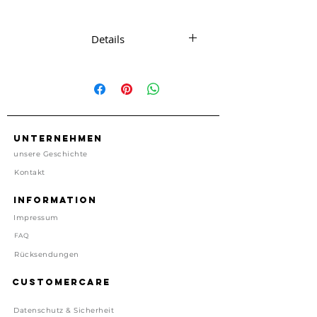
Geschenke die man so macht.
Details
5m Ripsband
ca. 1,2 cm Breit
Made in Deutschland
Preis inkl. gesetzl. MwSt, zzgl.
Unternehmen
Versand
unsere Geschichte
Lieferzeit: 1-4 Tage
Kontakt
Information
Impressum
FAQ
Rücksendungen
Customercare
Datenschutz & Sicherheit