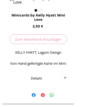
Minicards by Kelly Hyatt Mini
Love
Preis
2,50 €
Zum Warenkorb hinzufügen
KELLY HYATT, Lagom Design
Von Hand gefertigte Karte im Mini
Format. Die wundervollen Karten
von der Designerin Kelly Hyatt
Details
haben immer eine kleine
faustdicke Message und bringen
1 Karte mit passendem Umschlag
immer Freude ins tägliche Leben
ca. 9 cm x 12 cm
1 Karte, 1 Umschlag
Made in England