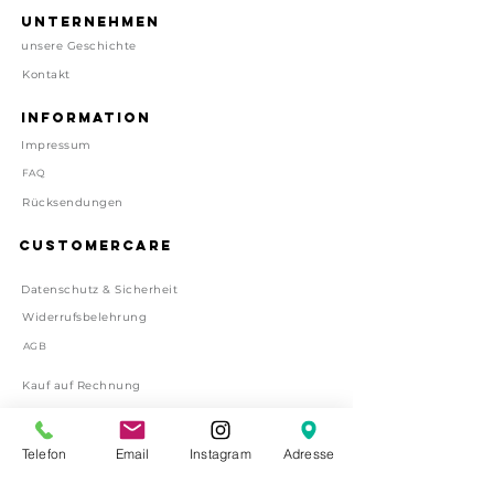
Unternehmen
Preis inkl. gesetzl. MwSt, zzgl.
unsere Geschichte
Versand
Kontakt
Lieferzeit: 1-4 Tage
Information
Impressum
FAQ
Rücksendungen
Customercare
Datenschutz & Sicherheit
Widerrufsbelehrung
AGB
Kauf auf Rechnung
BESUCHEN SIE UNS IN DER
BESUCHEN SIE UNS IN DER
Telefon
Email
Instagram
Adresse
CONCEPT BOUTIQUE HAMBURG
CONCEPT BOUTIQUE HAMBURG