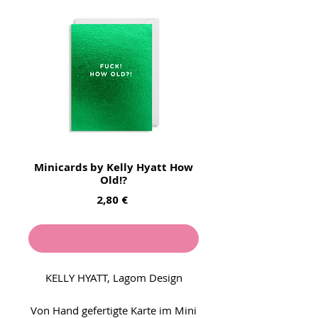
Minicards by Kelly Hyatt How
Old!?
Preis
2,80 €
Nicht verfügbar
KELLY HYATT, Lagom Design
Von Hand gefertigte Karte im Mini