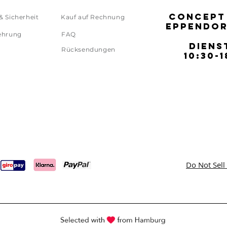
CONCEPT
CONCEPT
& Sicherheit
Kauf auf Rechnung
EPPENDOR
EPPENDOR
ehrung
FAQ
DIENS
DIENS
Rücksendungen
10:30-1
10:30-1
Do Not Sell