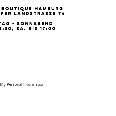
 BOUTIQUE HAMBURG
 BOUTIQUE HAMBURG
FER LANDSTRASSE 74
FER LANDSTRASSE 74
TAG - SONNABEND
TAG - SONNABEND
8:30, SA. BIS 17:00
8:30, SA. BIS 17:00
 My Personal Information