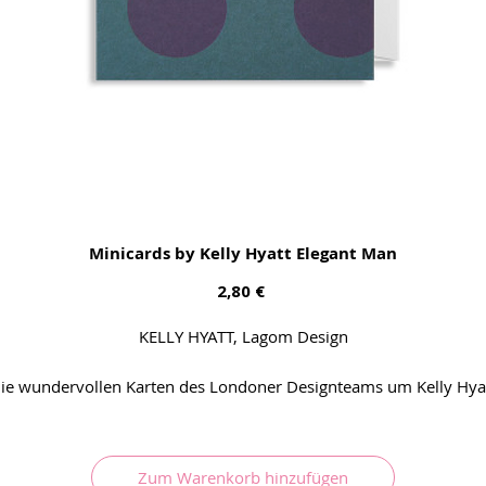
Minicards by Kelly Hyatt Elegant Man
Preis
2,80 €
KELLY HYATT, Lagom Design
ie wundervollen Karten des Londoner Designteams um Kelly Hya
haben immer eine kleine faustdicke Message und bringen immer
Freude ins tägliche Leben
Zum Warenkorb hinzufügen