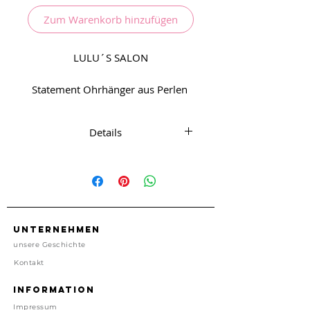
Zum Warenkorb hinzufügen
LULU´S SALON
Statement Ohrhänger aus Perlen
Details
Ohrhänger aus Edelstahl.
Anhänger aus Glass
und Kunststoffperlen
ca. 2,5 cm x 3,5 cm
Unternehmen
unsere Geschichte
Nickelfrei
Kontakt
Import, China
Information
Impressum