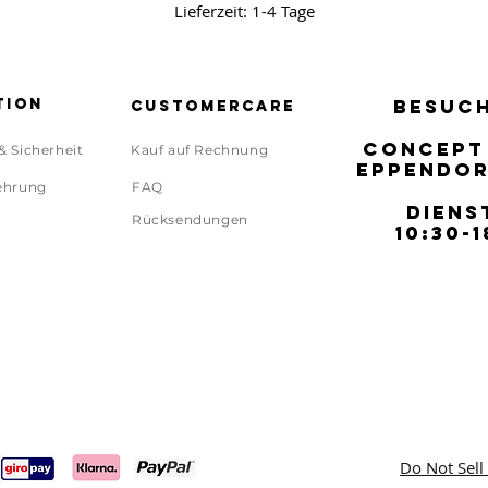
Lieferzeit: 1-4 Tage
tion
BESUCH
BESUCH
Customercare
CONCEPT
CONCEPT
& Sicherheit
Kauf auf Rechnung
EPPENDOR
EPPENDOR
ehrung
FAQ
DIENS
DIENS
Rücksendungen
10:30-1
10:30-1
Do Not Sell