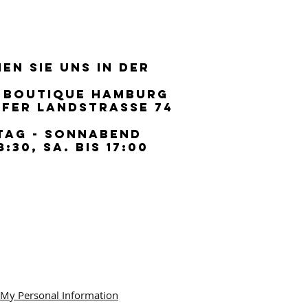
EN SIE UNS IN DER
EN SIE UNS IN DER
 BOUTIQUE HAMBURG
 BOUTIQUE HAMBURG
FER LANDSTRASSE 74
FER LANDSTRASSE 74
TAG - SONNABEND
TAG - SONNABEND
8:30, SA. BIS 17:00
8:30, SA. BIS 17:00
 My Personal Information