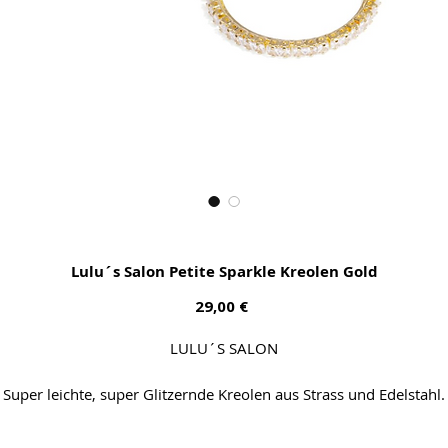
Lulu´s Salon Petite Sparkle Kreolen Gold
Preis
29,00 €
LULU´S SALON
Super leichte, super Glitzernde Kreolen aus Strass und Edelstahl.
Lassen sich hoch oder runter stylen. We Love!