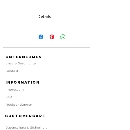
Auflage für jeden Tag
Details
Edelstahl Kreole mit echter
Süsswasserperle und Edelstahl
Plättchen
ca. 1,4 cm x 1,4 cm
Unternehmen
Nickelfrei
unsere Geschichte
Kontakt
Import, China
Information
Preis inkl. gesetzl. MwSt, zzgl.
Impressum
Versand
Lieferzeit: 1-4 Tage
FAQ
Rücksendungen
Customercare
Datenschutz & Sicherheit