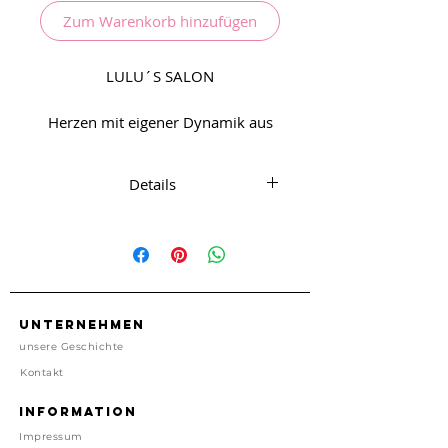
Zum Warenkorb hinzufügen
LULU´S SALON
Herzen mit eigener Dynamik aus
Edelstahl. Super Cute!
Details
Ohrhänger aus Edelstahl mit
Cutouts und baumelnden Herzen.
ca. 0,5 cm x 1,5 cm x 4,5 cm
Unternehmen
Nickelfrei
unsere Geschichte
Kontakt
Import, China
Information
Preis inkl. gesetzl. MwSt, zzgl.
Impressum
Versand