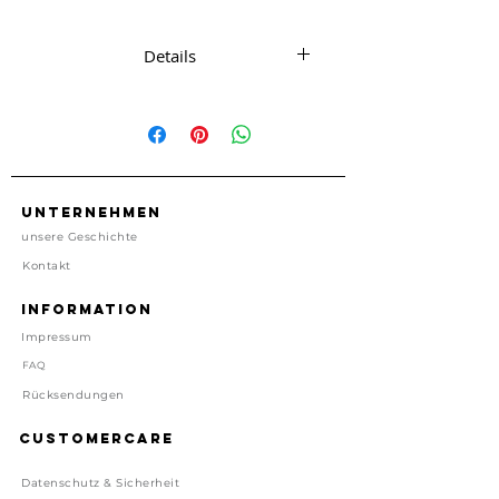
Edelstahl
Details
Edelstahl Armband
One Size 16cm, mit Verlängerung
plus 3,5 cm
Nickelfrei
Unternehmen
unsere Geschichte
Import, China
Kontakt
Preis inkl. gesetzl. MwSt, zzgl.
Information
Versand
Impressum
Lieferzeit: 1-4 Tage
FAQ
Rücksendungen
Customercare
Datenschutz & Sicherheit