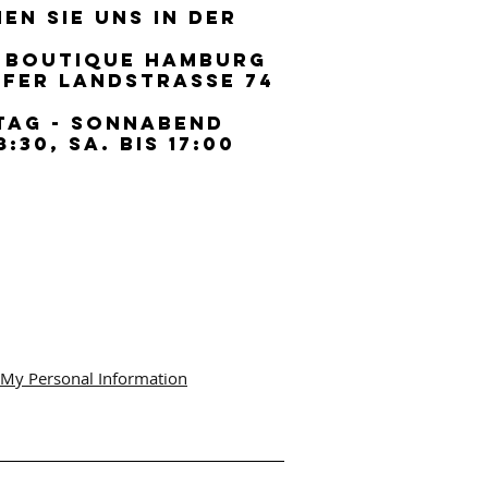
EN SIE UNS IN DER
EN SIE UNS IN DER
 BOUTIQUE HAMBURG
 BOUTIQUE HAMBURG
FER LANDSTRASSE 74
FER LANDSTRASSE 74
TAG - SONNABEND
TAG - SONNABEND
8:30, SA. BIS 17:00
8:30, SA. BIS 17:00
 My Personal Information