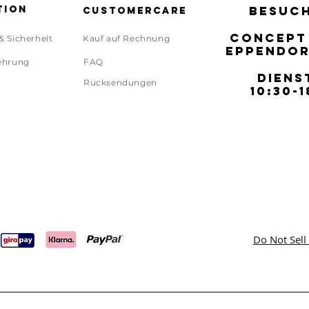
tion
BESUCH
BESUCH
Customercare
CONCEPT
CONCEPT
& Sicherheit
Kauf auf Rechnung
EPPENDOR
EPPENDOR
ehrung
FAQ
DIENS
DIENS
Rücksendungen
10:30-1
10:30-1
Do Not Sell