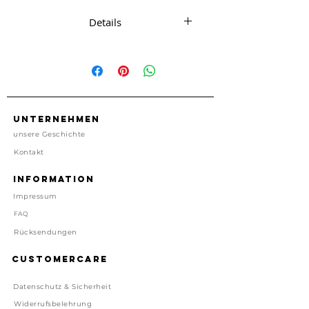
Details
1 Karte mit passendem Umschlag
ca. 11.5 cm x 14.5 cm
1 Karte, 1 Umschlag
kein Porto enthalten
Made in USA
Unternehmen
unsere Geschichte
Preis inkl. gesetzl. MwSt, zzgl.
Kontakt
Versand
Lieferzeit: 1-4 Tage
Information
Impressum
FAQ
Rücksendungen
Customercare
Datenschutz & Sicherheit
Widerrufsbelehrung