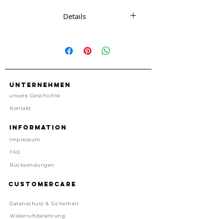
Details
1 Karte mit passendem Umschlag
ca. 11.5 cm x 14.5 cm
1 Karte, 1 Umschlag
kein Porto enthalten
Made in USA
Unternehmen
unsere Geschichte
Preis inkl. gesetzl. MwSt, zzgl.
Kontakt
Versand
Lieferzeit: 1-4 Tage
Information
Impressum
FAQ
Rücksendungen
Customercare
Datenschutz & Sicherheit
Widerrufsbelehrung