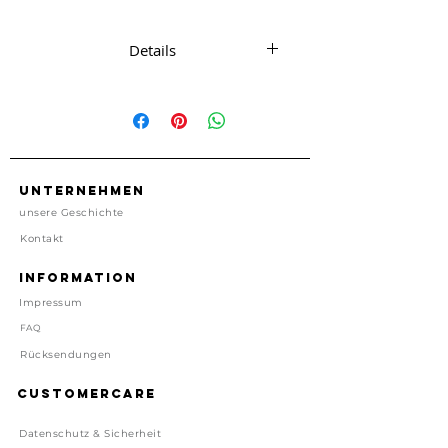
Details
1 Karte mit passendem Umschlag
ca. 11.5 cm x 14.5 cm
1 Karte, 1 Umschlag
kein Porto enthalten
Made in USA
Unternehmen
unsere Geschichte
Preis inkl. gesetzl. MwSt, zzgl.
Kontakt
Versand
Lieferzeit: 1-4 Tage
Information
Impressum
FAQ
Rücksendungen
Customercare
Datenschutz & Sicherheit