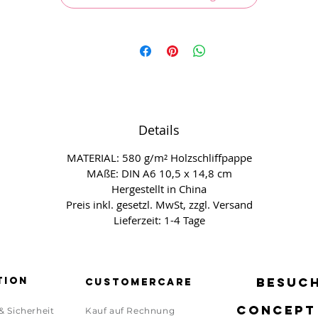
Details
MATERIAL: 580 g/m² Holzschliffpappe
MAßE: DIN A6 10,5 x 14,8 cm
Hergestellt in China
Preis inkl. gesetzl. MwSt, zzgl. Versand
Lieferzeit: 1-4 Tage
tion
BESUCH
BESUCH
Customercare
CONCEPT
CONCEPT
& Sicherheit
Kauf auf Rechnung