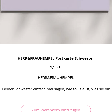
HERR&FRAUHEMPEL Postkarte Schwester
Preis
1,90 €
HERR&FRAUHEMPEL
Deiner Schwester einfach mal sagen, wie toll sie ist, was sie dir
bedeutet, einen Gutschein für ein gemeinsames
Wellnesswochenende aufschreiben - und wunderschön zum
Hinstellen oder für den Kühlschrank
Zum Warenkorb hinzufügen