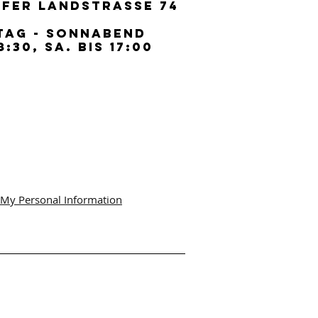
FER LANDSTRASSE 74
FER LANDSTRASSE 74
TAG - SONNABEND
TAG - SONNABEND
8:30, SA. BIS 17:00
8:30, SA. BIS 17:00
 My Personal Information