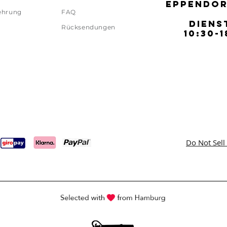
EPPENDOR
EPPENDOR
ehrung
FAQ
DIENS
DIENS
Rücksendungen
10:30-1
10:30-1
Do Not Sell