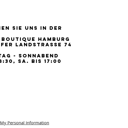
EN SIE UNS IN DER
EN SIE UNS IN DER
 BOUTIQUE HAMBURG
 BOUTIQUE HAMBURG
FER LANDSTRASSE 74
FER LANDSTRASSE 74
TAG - SONNABEND
TAG - SONNABEND
8:30, SA. BIS 17:00
8:30, SA. BIS 17:00
 My Personal Information