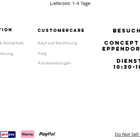
Lieferzeit: 1-4 Tage
tion
BESUCH
BESUCH
Customercare
CONCEPT
CONCEPT
& Sicherheit
Kauf auf Rechnung
EPPENDOR
EPPENDOR
ehrung
FAQ
DIENS
DIENS
Rücksendungen
10:30-1
10:30-1
Do Not Sell