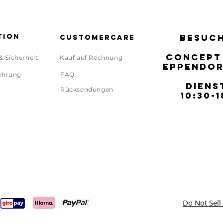
tion
BESUCH
BESUCH
Customercare
CONCEPT
CONCEPT
& Sicherheit
Kauf auf Rechnung
EPPENDOR
EPPENDOR
ehrung
FAQ
DIENS
DIENS
Rücksendungen
10:30-1
10:30-1
Do Not Sell