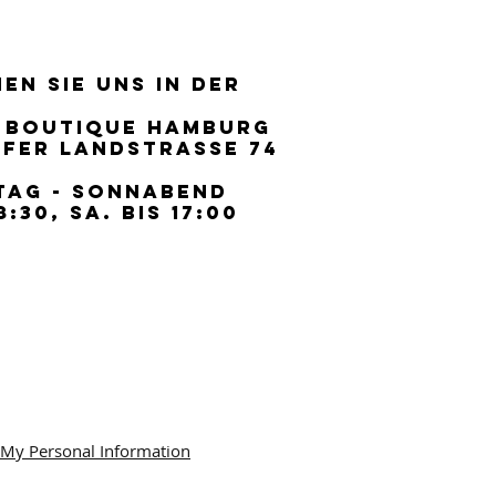
EN SIE UNS IN DER
EN SIE UNS IN DER
 BOUTIQUE HAMBURG
 BOUTIQUE HAMBURG
FER LANDSTRASSE 74
FER LANDSTRASSE 74
TAG - SONNABEND
TAG - SONNABEND
8:30, SA. BIS 17:00
8:30, SA. BIS 17:00
 My Personal Information