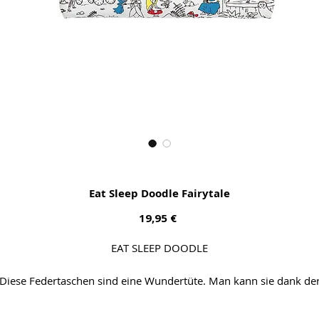
Eat Sleep Doodle Fairytale
Preis
19,95 €
EAT SLEEP DOODLE
Diese Federtaschen sind eine Wundertüte. Man kann sie dank de
itgelieferten 12 Textilmarker bemalen, hat alles dabei egal wo m
ist und wenn man sich mal vermalt hat kann man Sie einfach in di