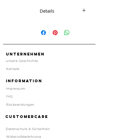
Details
Lufterfrischer aus Papier
Vanilleduft
ca. 7cm x 6 cm
Doppelseitig
Lufterfrischer aus Pappe, mit
Unternehmen
Gummiband zum leichten
unsere Geschichte
besfestigen.
Kontakt
In Plastikhülle verpackt
Information
Made in Holland
Impressum
Preis inkl. gesetzl. MwSt, zzgl.
FAQ
Versand
Rücksendungen
Lieferzeit: 1-4 Tage
Customercare
Datenschutz & Sicherheit
Widerrufsbelehrung