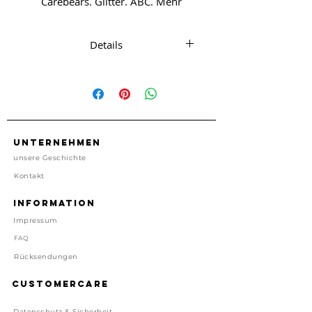
Carebears. Glitter. ABC. Mehr
müssen wir nicht sagen.
Details
Aufkleber mit Digitaldruck, PVC
Frei
5 Bögen mit A-Z. Holographic
Effect.
ca. 2,5cm gross, zum Abziehen
Unternehmen
Wasserdicht
unsere Geschichte
Hergestellt in China
Kontakt
Preis inkl. gesetzl. MwSt, zzgl.
Information
Versand
Impressum
Lieferzeit: 1-4 Tage
FAQ
Rücksendungen
Customercare
Datenschutz & Sicherheit