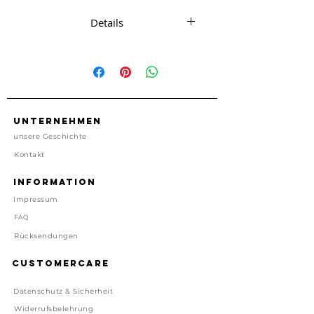
Details
Armband mit 18k vergoldetem
Anhänger auf Grusskarte
Karte mit Spruch 11 x 16 cm
gross, mit passendem Umschlag
zum Verschenken oder versenden.
Unternehmen
one size
unsere Geschichte
Kontakt
Information
Preis inkl. gesetzl. MwSt, zzgl.
Impressum
Versand
Lieferzeit: 1-4 Tage
FAQ
Rücksendungen
Customercare
Datenschutz & Sicherheit
Widerrufsbelehrung