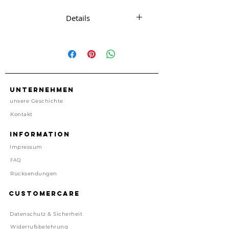
dafür umso besser..
Details
1 Karte mit passendem Umschlag
ca. 14.5 cm x 14.5 cm
1 Karte, 1 Umschlag
kein Porto enthalten
Made in UK
Unternehmen
unsere Geschichte
Preis inkl. gesetzl. MwSt, zzgl.
Kontakt
Versand
Lieferzeit: 1-4 Tage
Information
Impressum
FAQ
Rücksendungen
Customercare
Datenschutz & Sicherheit
Widerrufsbelehrung