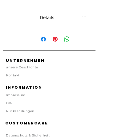
Print
Details
1 Karte mit passendem Umschlag
ca. 11.5 cm x 14.5 cm
1 Karte, 1 Umschlag
kein Porto enthalten
Made in Texas, USA
Unternehmen
unsere Geschichte
Preis inkl. gesetzl. MwSt, zzgl.
Kontakt
Versand
Lieferzeit: 1-4 Tage
Information
Impressum
FAQ
Rücksendungen
Customercare
Datenschutz & Sicherheit