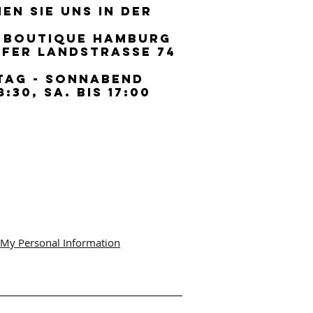
EN SIE UNS IN DER
EN SIE UNS IN DER
 BOUTIQUE HAMBURG
 BOUTIQUE HAMBURG
FER LANDSTRASSE 74
FER LANDSTRASSE 74
TAG - SONNABEND
TAG - SONNABEND
8:30, SA. BIS 17:00
8:30, SA. BIS 17:00
 My Personal Information