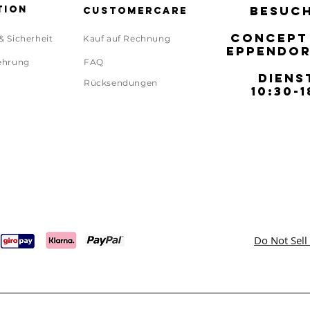
tion
BESUCH
BESUCH
Customercare
CONCEPT
CONCEPT
& Sicherheit
Kauf auf Rechnung
EPPENDOR
EPPENDOR
ehrung
FAQ
DIENS
DIENS
Rücksendungen
10:30-1
10:30-1
Do Not Sell