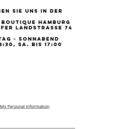
EN SIE UNS IN DER
EN SIE UNS IN DER
 BOUTIQUE HAMBURG
 BOUTIQUE HAMBURG
FER LANDSTRASSE 74
FER LANDSTRASSE 74
TAG - SONNABEND
TAG - SONNABEND
8:30, SA. BIS 17:00
8:30, SA. BIS 17:00
 My Personal Information