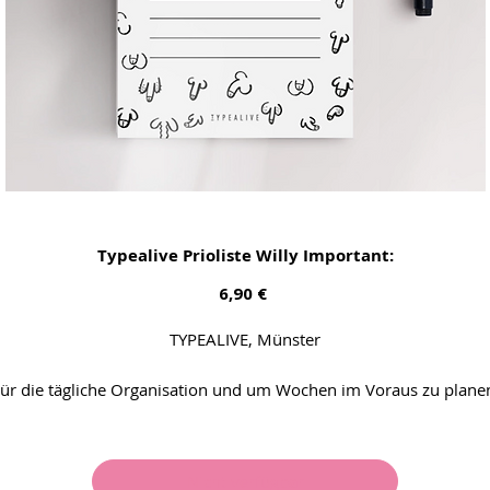
Typealive Prioliste Willy Important:
Preis
6,90 €
TYPEALIVE, Münster
ür die tägliche Organisation und um Wochen im Voraus zu plane
Diese leichten Planer zum Abreissen sind perfekt, man kann jede
latt einzeln abreissen und sie haben genug Platz fürs Abhaken u
gut fühlen wenns erledigt ist.
Nicht verfügbar