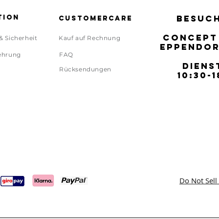
tion
BESUCH
BESUCH
Customercare
CONCEPT
CONCEPT
& Sicherheit
Kauf auf Rechnung
EPPENDOR
EPPENDOR
ehrung
FAQ
DIENS
DIENS
Rücksendungen
10:30-1
10:30-1
Do Not Sell