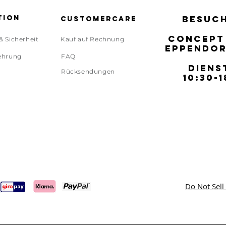
tion
BESUCH
BESUCH
Customercare
CONCEPT
CONCEPT
& Sicherheit
Kauf auf Rechnung
EPPENDOR
EPPENDOR
ehrung
FAQ
DIENS
DIENS
Rücksendungen
10:30-1
10:30-1
Do Not Sell