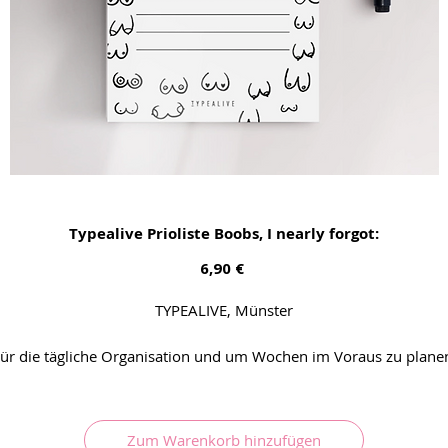
Typealive Prioliste Boobs, I nearly forgot:
Preis
6,90 €
TYPEALIVE, Münster
ür die tägliche Organisation und um Wochen im Voraus zu plane
Diese leichten Planer zum Abreissen sind perfekt, man kann jede
latt einzeln abreissen und sie haben genug Platz fürs Abhaken u
gut fühlen wenns erledigt ist.
Zum Warenkorb hinzufügen