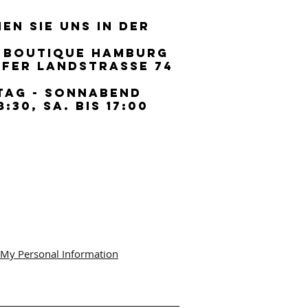
EN SIE UNS IN DER
EN SIE UNS IN DER
 BOUTIQUE HAMBURG
 BOUTIQUE HAMBURG
FER LANDSTRASSE 74
FER LANDSTRASSE 74
TAG - SONNABEND
TAG - SONNABEND
8:30, SA. BIS 17:00
8:30, SA. BIS 17:00
 My Personal Information