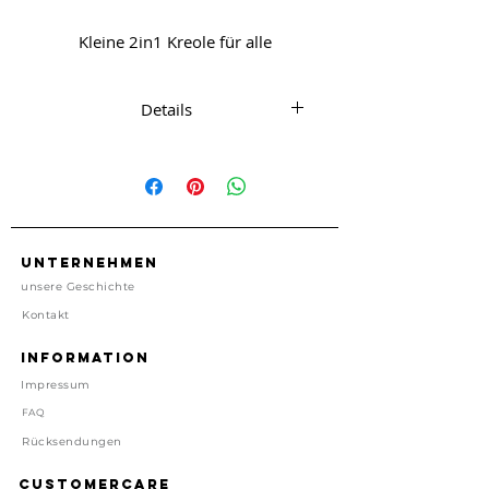
Kleine 2in1 Kreole für alle
Croissant Lovers. Toujours.
Details
Kreolen aus Edelstahl. Anhänger
abnehmbar
ca. 3 cm x 1,5 cm
Unternehmen
Nickelfrei
unsere Geschichte
Kontakt
Import, China
Information
Preis inkl. gesetzl. MwSt, zzgl.
Impressum
Versand
Lieferzeit: 1-4 Tage
FAQ
Rücksendungen
Customercare