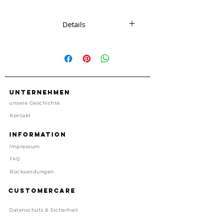
benötigt...
Details
Block mit Goldfoildruck ´Get Shit
Done´
20,5 cm x 12,5 cm
65 Seiten zum Abreissen
Unternehmen
Preis inkl. gesetzl. MwSt, zzgl.
unsere Geschichte
Versand
Kontakt
Lieferzeit: 1-4 Tage
Information
Impressum
FAQ
Rücksendungen
Customercare
Datenschutz & Sicherheit