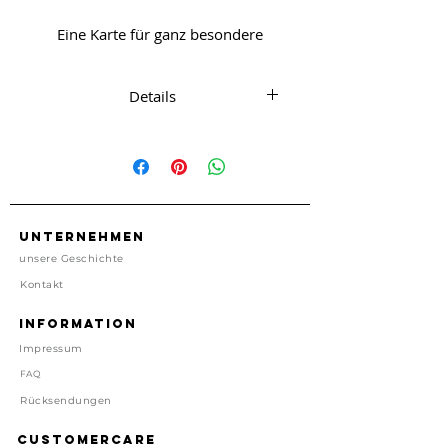
Eine Karte für ganz besondere
Geburtstagswünsche
Details
1 Karte mit passendem Umschlag
und Büroklammer in Pfotenform
ca. 11.5 cm x 14.5 cm
1 Karte, 1 Umschlag
kein Porto enthalten
Unternehmen
Made in California, USA
unsere Geschichte
Kontakt
Preis inkl. gesetzl. MwSt, zzgl.
Versand
Information
Lieferzeit: 1-4 Tage
Impressum
FAQ
Rücksendungen
Customercare