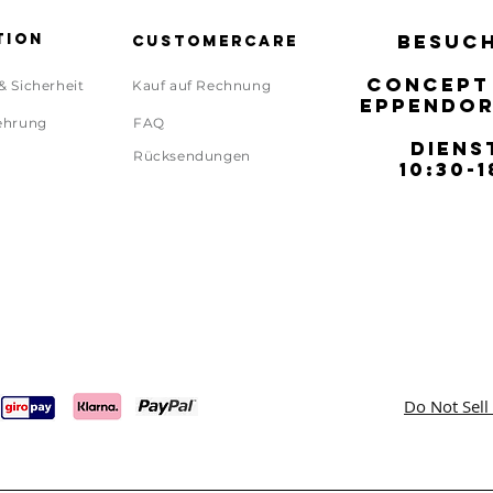
tion
BESUCH
BESUCH
Customercare
CONCEPT
CONCEPT
& Sicherheit
Kauf auf Rechnung
EPPENDOR
EPPENDOR
ehrung
FAQ
DIENS
DIENS
Rücksendungen
10:30-1
10:30-1
Do Not Sell