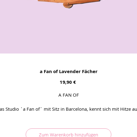
a Fan of Lavender Fächer
Preis
19,90 €
A FAN OF
as Studio `a Fan of´ mit Sitz in Barcelona, kennt sich mit Hitze au
ie Sommer dort werden zunehmend heisser. Etwas, was wir hier 
Deutschland auch immer mehr erfahren. Damit nicht überall die
entilatoren laufen und noch mehr Energie verwendet wird, hat d
Zum Warenkorb hinzufügen
leine Studio diese hübschen Fächer entworfen. Motto des Sommer