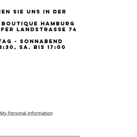
EN SIE UNS IN DER
EN SIE UNS IN DER
 BOUTIQUE HAMBURG
 BOUTIQUE HAMBURG
FER LANDSTRASSE 74
FER LANDSTRASSE 74
TAG - SONNABEND
TAG - SONNABEND
8:30, SA. BIS 17:00
8:30, SA. BIS 17:00
 My Personal Information