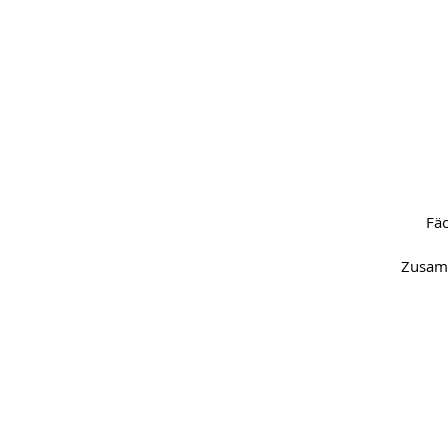
Fäc
Zusamm