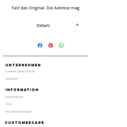
Fast das Original. Die Adresse mag
stimmen aber jeder hat sein
eigenes...
Details
Schlüsselanhänger aus Platik in
Motel Key Design
Ring aus Edelstahl
Anhänger ca. 8 cm x 2 cm
Made in USA
Unternehmen
Preis inkl. gesetzl. MwSt, zzgl.
unsere Geschichte
Versand
Kontakt
Lieferzeit: 1-4 Tage
Information
Impressum
FAQ
Rücksendungen
Customercare