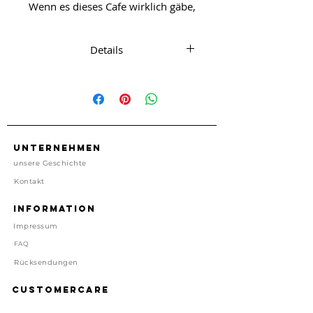
Wenn es dieses Cafe wirklich gäbe,
wäre dies der Schlüsselanhänger
Details
Schlüsselanhänger aus Platik in
Motel Key Design
Ring aus Edelstahl
Anhänger ca. 8 cm x 2 cm
Made in USA
Unternehmen
Preis inkl. gesetzl. MwSt, zzgl.
unsere Geschichte
Versand
Kontakt
Lieferzeit: 1-4 Tage
Information
Impressum
FAQ
Rücksendungen
Customercare